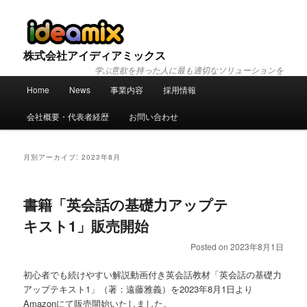
株式会社アイディアミックス
学ぶ意欲を持った人に最も適切なソリューションを
メ
Home
News
事業内容
採用情報
メ
サ
イ
ン
会社概要・代表者経歴
お問い合わせ
イ
ブ
メ
ニ
ン
コ
ュ
月別アーカイブ:
2023年8月
ー
コ
ン
書籍「英会話の基礎力アップテ
ン
テ
キスト1」販売開始
テ
ン
Posted on
2023年8月1日
ン
ツ
初心者でも続けやすい解説動画付き英会話教材「英会話の基礎力
アップテキスト1」（著：遠藤雅義）を2023年8月1日より
ツ
へ
Amazonにて販売開始いたしました。