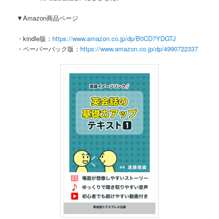
へ
移
▼Amazon商品ページ
移
動
・kindle版：
https://www.amazon.co.jp/dp/B0CD7YDGTJ
・ペーパーバック版：
https://www.amazon.co.jp/dp/4990722337
動