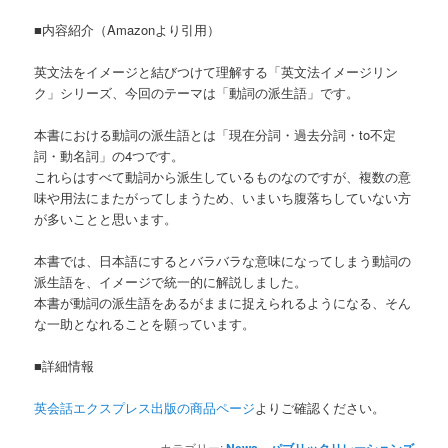
■内容紹介（Amazonより引用）
英文法をイメージと結びつけて理解する「英文法イメージリン
ク」シリーズ、今回のテーマは「動詞の派生語」です。
本書における動詞の派生語とは「現在分詞・過去分詞・to不定
詞・動名詞」の4つです。
これらはすべて動詞から派生しているものなのですが、複数の意
味や用法にまたがってしまうため、いまいち腹落ちしていない方
が多いことと思います。
本書では、日本語にするとバラバラな意味になってしまう動詞の
派生語を、イメージで統一的に解説しました。
本書が動詞の派生語をあるがままに捉えられるようになる、そん
な一助となれることを願っています。
■詳細情報
英会話エクスプレス出版の商品ページ
よりご確認ください。
カテゴリー:
、