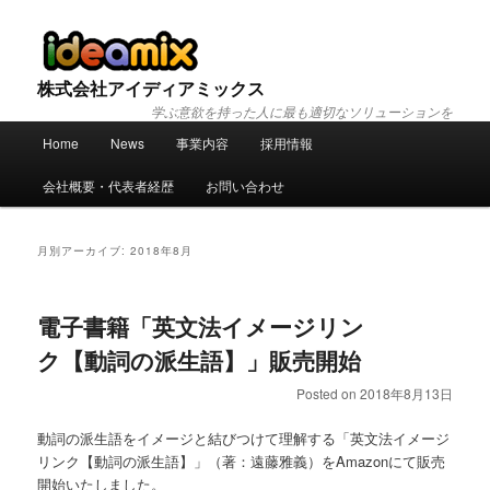
株式会社アイディアミックス
学ぶ意欲を持った人に最も適切なソリューションを
メ
Home
News
事業内容
採用情報
メ
サ
イ
ン
会社概要・代表者経歴
お問い合わせ
イ
ブ
メ
ニ
ン
コ
ュ
月別アーカイブ:
2018年8月
ー
コ
ン
電子書籍「英文法イメージリン
ン
テ
ク【動詞の派生語】」販売開始
テ
ン
Posted on
2018年8月13日
ン
ツ
動詞の派生語をイメージと結びつけて理解する「英文法イメージ
リンク【動詞の派生語】」（著：遠藤雅義）をAmazonにて販売
ツ
へ
開始いたしました。