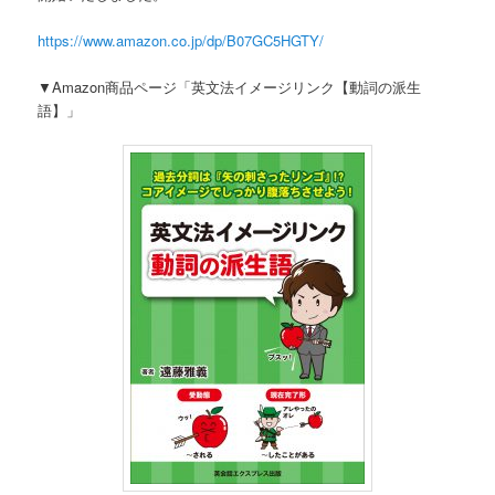
へ
移
https://www.amazon.co.jp/dp/B07GC5HGTY/
移
動
▼Amazon商品ページ「英文法イメージリンク【動詞の派生
語】」
動