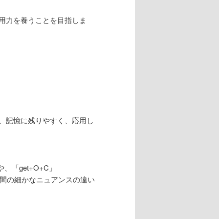
用力を養うことを目指しま
、記憶に残りやすく、応用し
現や、「get+O+C」
詞間の細かなニュアンスの違い