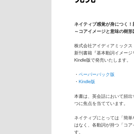
ン
ツ
ツ
へ
ネイティブ感覚が身につく！新刊『基
～コアイメージと意味の樹形
へ
移
株式会社アイディアミックス
移
動
新刊書籍『基本動詞イメージリンク1
Kindle版で発売いたします。
動
・
ペーパーバック版
・
Kindle版
本書は、英会話において頻出するに
つに焦点を当てています。
ネイティブにとっては「簡単
はなく、各動詞が持つ「コア
す。