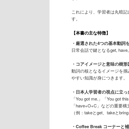
これにより、学習者は丸暗記
す。
【本書の主な特徴】
・厳選された4つの基本動詞
日常会話で鍵となるget, have
・コアイメージと意味の樹形
動詞の核となるイメージを掴
やすい知識が身につきます。
・日本人学習者の視点に立っ
「You got me.」「You g
「have+O+C」などの重
（例：takeとget、takeと
・Coffee Break コーナー