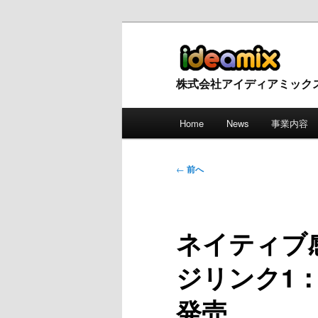
株式会社アイディアミック
メ
Home
News
事業内容
メ
サ
イ
ン
イ
ブ
メ
投
←
前へ
ニ
稿
ン
コ
ュ
ナ
ー
ビ
コ
ン
ネイティブ
ゲ
ー
ン
テ
ジリンク1：get
シ
ョ
テ
ン
発売
ン