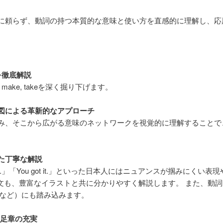
に頼らず、動詞の持つ本質的な意味と使い方を直感的に理解し、応
を徹底解説
, make, takeを深く掘り下げます。
図による革新的なアプローチ
み、そこから広がる意味のネットワークを視覚的に理解することで
た丁寧な解説
ot this.」「You got it.」といった日本人にはニュアンスが掴みにくい表
要構文も、豊富なイラストと共に分かりやすく解説します。 また、動
bringなど）にも踏み込みます。
と補足章の充実