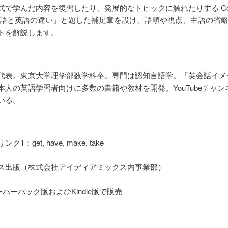
学んだ内容を復習したり、発展的なトピックに触れたりする Coffee
本語と英語の違い」と題した補足章を設け、語順や視点、主語の省
トを解説します。
代表。東京大学理学部数学科卒。専門は認知言語学。「英会話イメ
人の英語学習者向けに多数の書籍や教材を開発。YouTubeチャ
いる。
et, have, make, take
ス出版（株式会社アイディアミックス内事業部）
ーパーバック版およびKindle版で販売