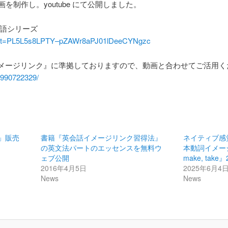
を制作し。youtube にて公開しました。
英語シリーズ
t?list=PL5L5s8LPTY–pZAWr8aPJ01lDeeCYNgzc
メージリンク』に準拠しておりますので、動画と合わせてご活用く
4990722329/
」販売
書籍『英会話イメージリンク習得法』
ネイティブ感
の英文法パートのエッセンスを無料ウ
本動詞イメージリ
ェブ公開
make, tak
2016年4月5日
2025年6月4
News
News