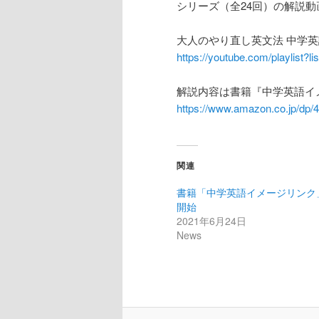
シリーズ（全24回）の解説動画
ン
ツ
大人のやり直し英文法 中学
ツ
へ
https://youtube.com/playlis
へ
移
解説内容は書籍『中学英語イ
https://www.amazon.co.jp/dp/
移
動
動
関連
書籍「中学英語イメージリンク
開始
2021年6月24日
News