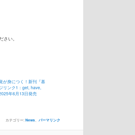
ださい。
覚が身につく！新刊『基
ンク1：get, have,
e』2025年6月13日発売
日
カテゴリー:
News
、
パーマリンク