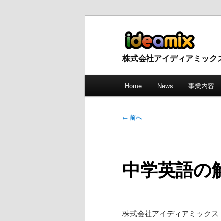
株式会社アイディアミック
メ
Home
News
事業内容
メ
サ
イ
ン
イ
ブ
メ
投
←
前へ
ニ
稿
ン
コ
ュ
ナ
ー
ビ
コ
ン
中学英語の
ゲ
ー
ン
テ
シ
ョ
テ
ン
ン
株式会社アイディアミックス（